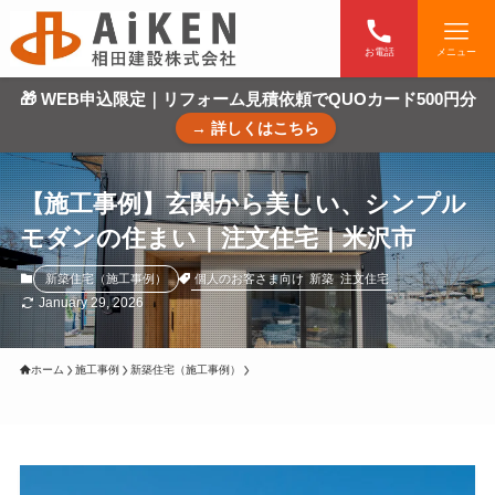
お電話
メニュー
🎁 WEB申込限定｜リフォーム見積依頼でQUOカード500円分
→ 詳しくはこちら
【施工事例】玄関から美しい、シンプル
モダンの住まい｜注文住宅｜米沢市
個人のお客さま向け
新築
注文住宅
新築住宅（施工事例）
January 29, 2026
ホーム
施工事例
新築住宅（施工事例）