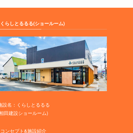
くらしとるるる(ショールーム)
施設名：くらしとるるる
(相田建設ショールーム)
-
コンセプト&施設紹介