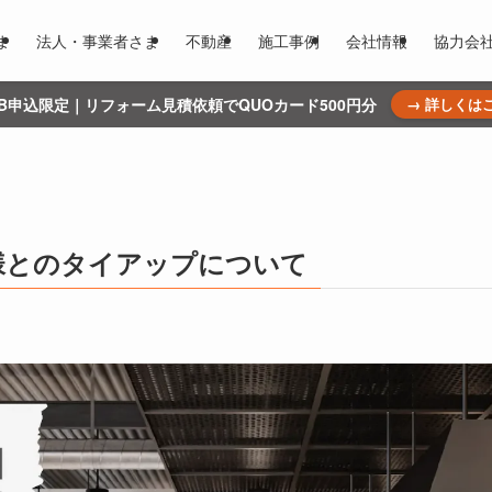
ま
法人・事業者さま
不動産
施工事例
会社情報
協力会
WEB申込限定｜リフォーム見積依頼でQUOカード500円分
→ 詳しくは
様とのタイアップについて